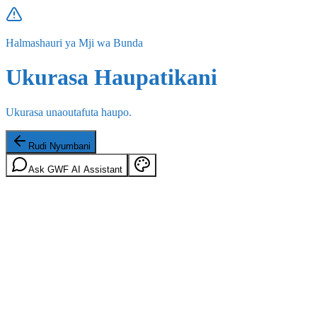
Halmashauri ya Mji wa Bunda
Ukurasa Haupatikani
Ukurasa unaoutafuta haupo.
Rudi Nyumbani
Ask GWF AI Assistant