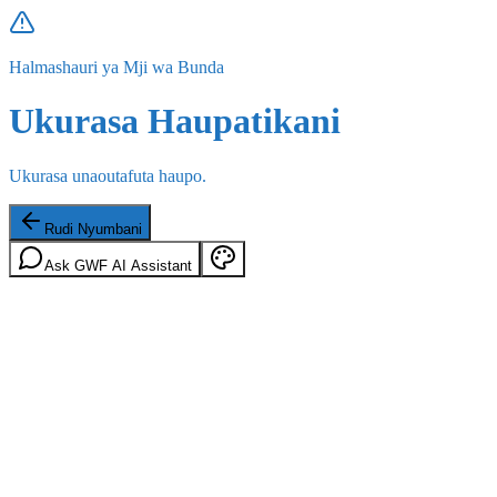
Halmashauri ya Mji wa Bunda
Ukurasa Haupatikani
Ukurasa unaoutafuta haupo.
Rudi Nyumbani
Ask GWF AI Assistant