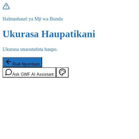
Halmashauri ya Mji wa Bunda
Ukurasa Haupatikani
Ukurasa unaoutafuta haupo.
Rudi Nyumbani
Ask GWF AI Assistant