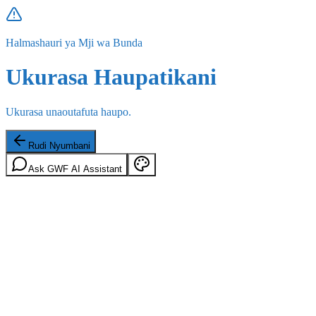
Halmashauri ya Mji wa Bunda
Ukurasa Haupatikani
Ukurasa unaoutafuta haupo.
Rudi Nyumbani
Ask GWF AI Assistant